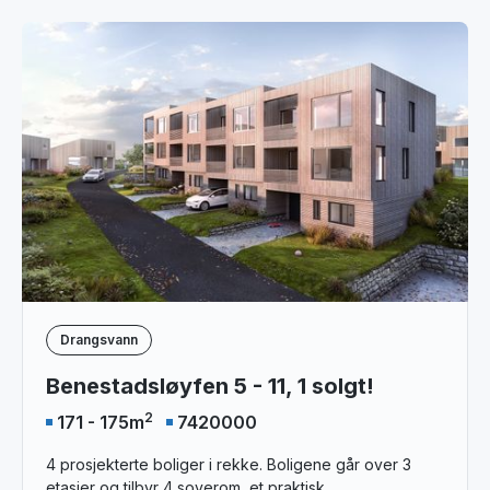
Drangsvann
Benestadsløyfen 5 - 11, 1 solgt!
2
171 - 175
m
7420000
4 prosjekterte boliger i rekke. Boligene går over 3
etasjer og tilbyr 4 soverom, et praktisk