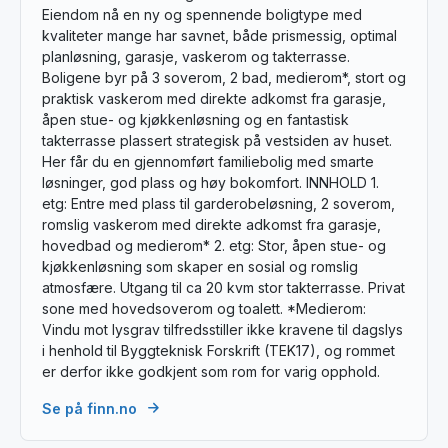
Eiendom nå en ny og spennende boligtype med
kvaliteter mange har savnet, både prismessig, optimal
planløsning, garasje, vaskerom og takterrasse.
Boligene byr på 3 soverom, 2 bad, medierom*, stort og
praktisk vaskerom med direkte adkomst fra garasje,
åpen stue- og kjøkkenløsning og en fantastisk
takterrasse plassert strategisk på vestsiden av huset.
Her får du en gjennomført familiebolig med smarte
løsninger, god plass og høy bokomfort. INNHOLD 1.
etg: Entre med plass til garderobeløsning, 2 soverom,
romslig vaskerom med direkte adkomst fra garasje,
hovedbad og medierom* 2. etg: Stor, åpen stue- og
kjøkkenløsning som skaper en sosial og romslig
atmosfære. Utgang til ca 20 kvm stor takterrasse. Privat
sone med hovedsoverom og toalett. *Medierom:
Vindu mot lysgrav tilfredsstiller ikke kravene til dagslys
i henhold til Byggteknisk Forskrift (TEK17), og rommet
er derfor ikke godkjent som rom for varig opphold.
Se på finn.no