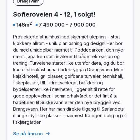
Drangsvann
Sofieroveien 4 - 12, 1 solgt!
2
146
m
7 490 000 - 7 900 000
Prosjekterte atriumhus med skjermet uteplass - stort
kjøkken/ allrom - unik planløsning og design! Her bor
du med umiddelbar nærhet til Poddeparken, den nye
nærmiljøparken som inviterer til både rekreasjon og
trening. Turveiene starter like utenfor døra, og du bor
kun et steinkast unna badebrygga i Drangsvann. Med
kajakkhotell, grillplasser, golfbane,turveier, tennishall,
fiskeplasser, RIL -idrettsanlegg, butikker og
bydelssenter like i nærheten, ligger alt til rette for
gode opplevelser. I sommerhalvåret er det fint å ta
badeturen til Sukkevann eller den nye bryggen ved
Drangsvann. Her har man direkte tilgang til Sørlandets
mange idylliske plasser - nærmest fra egen bolig og ut
i skjærgården.
Se på finn.no