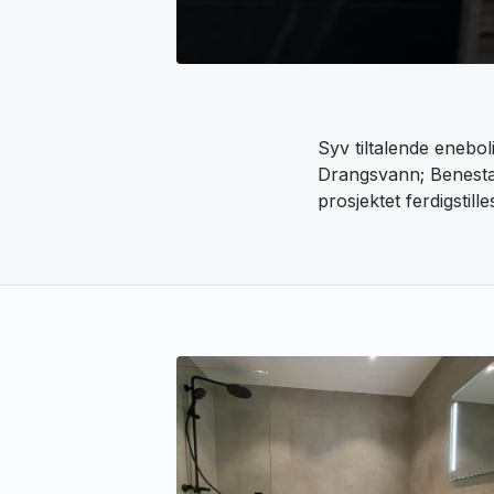
Syv tiltalende enebol
Drangsvann; Benestadh
prosjektet ferdigstill